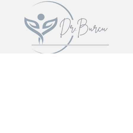
”Farklı olmak , Farklı Hissetmek , Farkıyla Fark
Yaratmak ”
Hizmet Al
İletişim Formu
KVKK Aydınlatma Metni
Kullanı